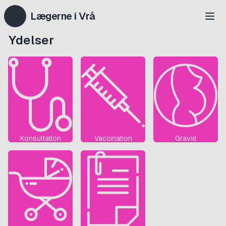
Lægerne i Vrå
Ydelser
Konsultation
Vaccination
Gravid